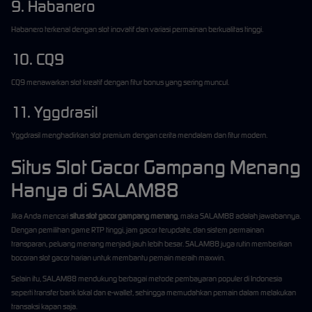
9. Habanero
Habanero terkenal dengan slot inovatif dan variasi permainan berkualitas tinggi.
10. CQ9
CQ9 menawarkan slot kreatif dengan fitur bonus yang sering muncul.
11. Yggdrasil
Yggdrasil menghadirkan slot premium dengan cerita mendalam dan fitur modern.
Situs Slot Gacor Gampang Menang
Hanya di SALAM88
Jika Anda mencari
situs slot gacor gampang menang
, maka SALAM88 adalah jawabannya.
Dengan pemilihan game RTP tinggi, jam gacor terupdate, dan sistem permainan
transparan, peluang menang menjadi jauh lebih besar. SALAM88 juga rutin memberikan
bocoran slot gacor harian untuk membantu pemain meraih maxwin.
Selain itu, SALAM88 mendukung berbagai metode pembayaran populer di Indonesia
seperti transfer bank lokal dan e-wallet, sehingga memudahkan pemain dalam melakukan
transaksi kapan saja.