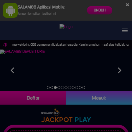
×
SALAM88 Aplikasi Mobile
UNDUH
Jangan tampilkan lagi hari ini
 Selama waktu ini, CQ9 permainan tidak akan tersedia. Kami memohon maaf atas ketidaknyaman
Daftar
Masuk
JACKPOT
PLAY