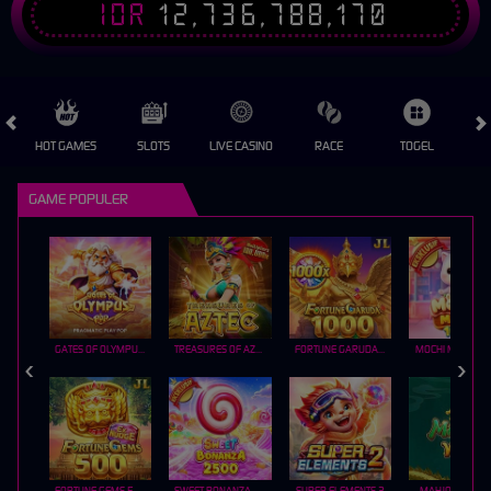
IDR
12,736,791,584
HOT GAMES
SLOTS
LIVE CASINO
RACE
TOGEL
OL
GAME POPULER
GATES OF OLYMPUS POP
TREASURES OF AZTEC
FORTUNE GARUDA 1000
MOCHI MANIA 1
FORTUNE GEMS 500
SWEET BONANZA 2500
SUPER ELEMENTS 2
MAHJONG WAYS