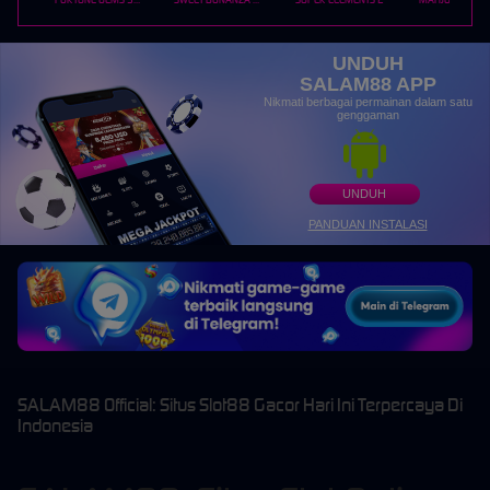
UNDUH
SALAM88 APP
Nikmati berbagai permainan dalam satu
genggaman
UNDUH
PANDUAN INSTALASI
SALAM88 Official: Situs Slot88 Gacor Hari Ini Terpercaya Di
Indonesia