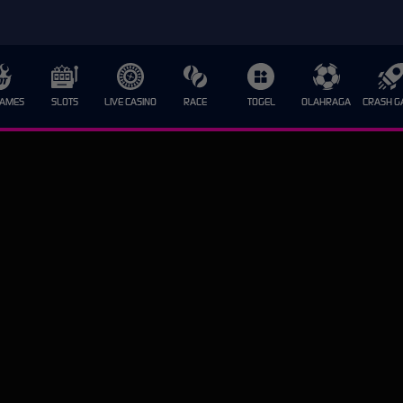
GAMES
SLOTS
LIVE CASINO
RACE
TOGEL
OLAHRAGA
CRASH 