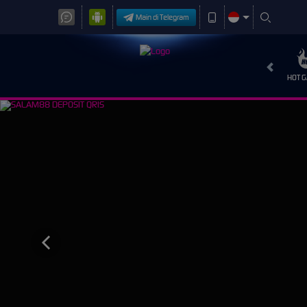
Main di Telegram
HOT 