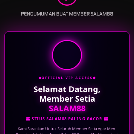
PENGUMUMAN BUAT MEMBER SALAM88
◆
◆
OFFICIAL VIP ACCESS
Selamat Datang,
Member Setia
SALAM88
🎰 SITUS SALAM88 PALING GACOR 🎰
Kami Sarankan Untuk Seluruh Member Setia Agar Men-