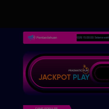
Pemberitahuan
Sports pada 30-Jun-2026 dari 15.00.00 sampai 30-Sep-2026 15.00.00. Selama waktu ini, PP Virt
JACKPOT
PLAY
GAME POPULER