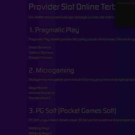
Provider Slot Online Terbaik
SALAM88 bekerja sama dengan berbagai provider slot online terbaik dunia yan
1. Pragmatic Play
Pragmatic Play adalah provider slot paling populer di Indonesia. Dikenal de
Sweet Bonanza
Gates of Olympus
Starlight Princess
2. Microgaming
Microgaming merupakan pionir industri iGaming yang terkenal dengan jackpot p
Mega Moolah
Immortal Romance
Thunderstruck II
3. PG Soft (Pocket Games Soft)
PG Soft unggul dalam desain visual 3D dan performa optimal di perangkat mob
Mahjong Ways
Mahjong Ways 2