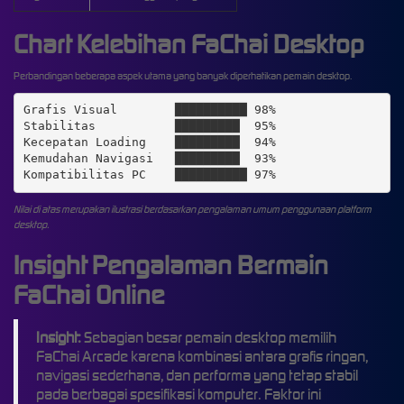
Chart Kelebihan FaChai Desktop
Perbandingan beberapa aspek utama yang banyak diperhatikan pemain desktop.
Grafis Visual        ██████████ 98%

Stabilitas           █████████  95%

Kecepatan Loading    █████████  94%

Kemudahan Navigasi   █████████  93%

Nilai di atas merupakan ilustrasi berdasarkan pengalaman umum penggunaan platform
desktop.
Insight Pengalaman Bermain
FaChai Online
Insight:
Sebagian besar pemain desktop memilih
FaChai Arcade karena kombinasi antara grafis ringan,
navigasi sederhana, dan performa yang tetap stabil
pada berbagai spesifikasi komputer. Faktor ini