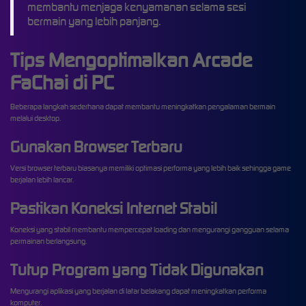
membantu menjaga kenyamanan selama sesi
bermain yang lebih panjang.
Tips Mengoptimalkan Arcade
FaChai di PC
Beberapa langkah sederhana dapat membantu meningkatkan pengalaman bermain
melalui desktop.
Gunakan Browser Terbaru
Versi browser terbaru biasanya memiliki optimasi performa yang lebih baik sehingga game
berjalan lebih lancar.
Pastikan Koneksi Internet Stabil
Koneksi yang stabil membantu mempercepat loading dan mengurangi gangguan selama
permainan berlangsung.
Tutup Program yang Tidak Digunakan
Mengurangi aplikasi yang berjalan di latar belakang dapat meningkatkan performa
komputer.