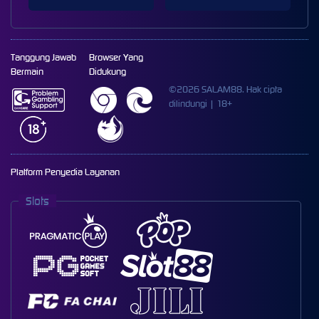
Tanggung Jawab
Browser Yang
Bermain
Didukung
©2026 SALAM88. Hak cipta
dilindungi | 18+
Platform Penyedia Layanan
Slots