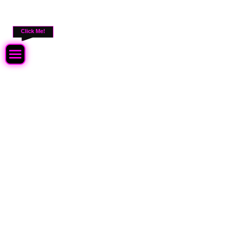
Click Me!