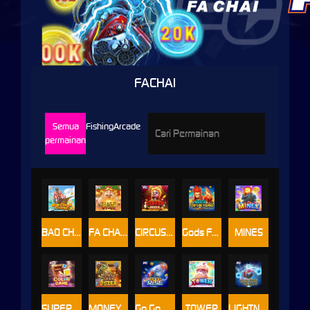
FACHAI
Semua
Fishing
Arcade
permainan
BAO CHUAN FISHING
FA CHAI DOZER
CIRCUS DOZER
Gods Fortune Fishing
MINES
SUPER COLOR GAME
MONEY TREE DOZER
Go Go Rise
TOWER
LIGHTNING BOMB