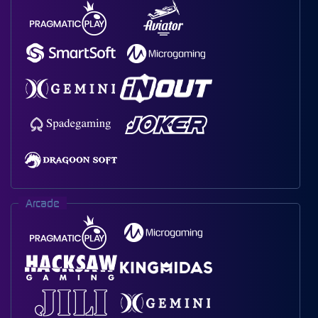
Arcade