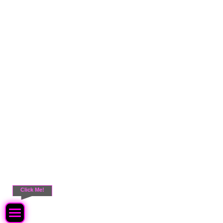
Click Me!