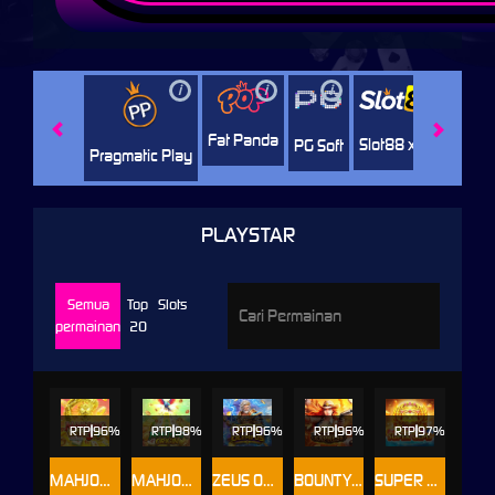
i
i
i
i
i
Facha
Fat Panda
Slot88 x PP
PG Soft
Pragmatic Play
PLAYSTAR
Semua
Top
Slots
permainan
20
RTP
96%
RTP
98%
RTP
96%
RTP
96%
RTP
97%
MAHJONG WAYS 3+
MAHJONG：ORIGIN
ZEUS OF OLYMPUS
BOUNTY EXPRESS
SUPER GEMS