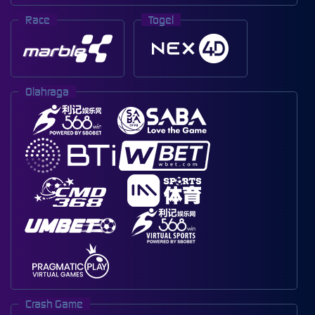
Race
Togel
Olahraga
Crash Game