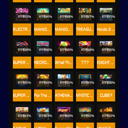
RTP
95%
RTP
96%
RTP
98%
RTP
97%
RTP
95%
ELECTRIC ZEUS
MAHJONG: ORIGIN 2
MAHJONG WAYS 3
TREASURES OF AZTEC Z
Horde 2 Winter
RTP
98%
RTP
96%
RTP
96%
RTP
98%
RTP
96%
SUPER AWESOME
NECROMANCER SHA
What The FA
777
KNIGHT ARTHUR
RTP
95%
RTP
98%
RTP
95%
RTP
95%
RTP
96%
SUPER GEMS 2
For The Horde
ATHENA LUCKY SPREAD
MYSTIC LEGEND 2
CUBE?
RTP
83%
RTP
83%
RTP
88%
RTP
90%
RTP
92%