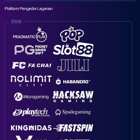
Platform Penyedia Layanan
Slots