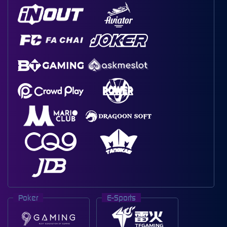
Poker
E-Sports