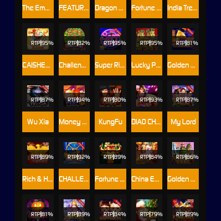
The Empire
FEATURE BUY・SUPER POWERFUL
Dragon Boat Festival
Fortune Teller
India Treasure
RTP
95%
RTP
82%
RTP
95%
RTP
95%
RTP
81%
CAISHEN DADDY
Challenge・Mayan Calendar
Super Rich
Lucky Poker 2
Golden Zongzi
RTP
87%
RTP
94%
RTP
80%
RTP
93%
RTP
87%
Wu Xia
Money Meow
KungFu
DIAO CHAN FA DA CAI
My Lord
RTP
89%
RTP
92%
RTP
89%
RTP
84%
RTP
86%
Rich & Happy
CHALLENGE・FU LU SHOU XI
Fortune Bull
China Empress
Golden Week
RTP
81%
RTP
89%
RTP
84%
RTP
79%
RTP
89%