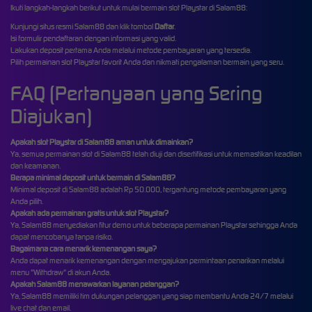
Ikuti langkah-langkah berikut untuk mulai bermain slot Playstar di Salam88:
Kunjungi situs resmi Salam88 dan klik tombol
Daftar
.
Isi formulir pendaftaran dengan informasi yang valid.
Lakukan deposit pertama Anda melalui metode pembayaran yang tersedia.
Pilih permainan slot Playstar favorit Anda dan nikmati pengalaman bermain yang seru.
FAQ (Pertanyaan yang Sering
Diajukan)
Apakah slot Playstar di Salam88 aman untuk dimainkan?
Ya, semua permainan slot di Salam88 telah diuji dan disertifikasi untuk memastikan keadilan
dan keamanan.
Berapa minimal deposit untuk bermain di Salam88?
Minimal deposit di Salam88 adalah Rp 50.000, tergantung metode pembayaran yang
Anda pilih.
Apakah ada permainan gratis untuk slot Playstar?
Ya, Salam88 menyediakan fitur demo untuk beberapa permainan Playstar sehingga Anda
dapat mencobanya tanpa risiko.
Bagaimana cara menarik kemenangan saya?
Anda dapat menarik kemenangan dengan mengajukan permintaan penarikan melalui
menu "Withdraw" di akun Anda.
Apakah Salam88 menawarkan layanan pelanggan?
Ya, Salam88 memiliki tim dukungan pelanggan yang siap membantu Anda 24/7 melalui
live chat dan email.