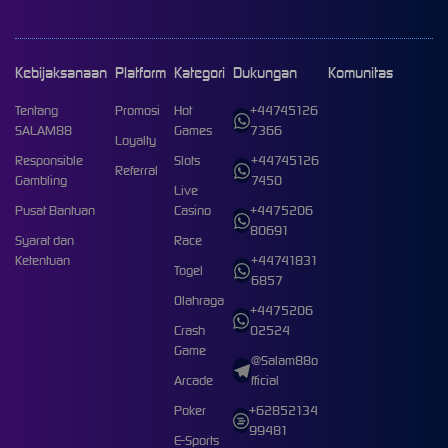
Kebijaksanaan
Platform
Kategori
Dukungan
Komunitas
Tentang
Promosi
Hot
+44745126
SALAM88
Games
7366
Loyalty
Responsible
Slots
+44745126
Referral
Gambling
7450
Live
Pusat Bantuan
Casino
+4475206
80691
Syarat dan
Race
Ketentuan
+44741831
Togel
6857
Olahraga
+4475206
Crash
02524
Game
@Salam88o
Arcade
fficial
Poker
+62852134
99481
E-Sports