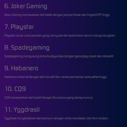
6. Joker Gaming
Joker Gaming menawarkan slot klasik dengan jackpot besar dan tingkat RTP tinggi.
7. Playstar
Playstar cocok untuk pemain yang menyukai slot sederhana namun menguntungkan.
8. Spadegaming
Spadegaming mengusung tema budaya Asia dengan gameplay cepat dan interaktif.
9. Habanero
Habanero terkenal dengan slot inovatif dan variasi permainan berkualitas tinggi.
10. CQ9
CQ9 menawarkan slot kreatif dengan fitur bonus yang sering muncul.
11. Yggdrasil
Yggdrasil menghadirkan slot premium dengan cerita mendalam dan fitur modern.