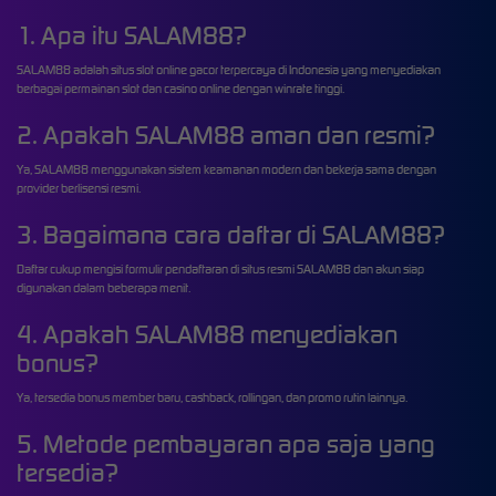
1. Apa itu SALAM88?
SALAM88 adalah situs slot online gacor terpercaya di Indonesia yang menyediakan
berbagai permainan slot dan casino online dengan winrate tinggi.
2. Apakah SALAM88 aman dan resmi?
Ya, SALAM88 menggunakan sistem keamanan modern dan bekerja sama dengan
provider berlisensi resmi.
3. Bagaimana cara daftar di SALAM88?
Daftar cukup mengisi formulir pendaftaran di situs resmi SALAM88 dan akun siap
digunakan dalam beberapa menit.
4. Apakah SALAM88 menyediakan
bonus?
Ya, tersedia bonus member baru, cashback, rollingan, dan promo rutin lainnya.
5. Metode pembayaran apa saja yang
tersedia?