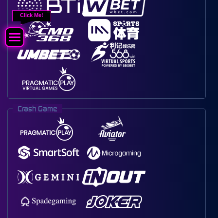
Click Me!
Crash Game