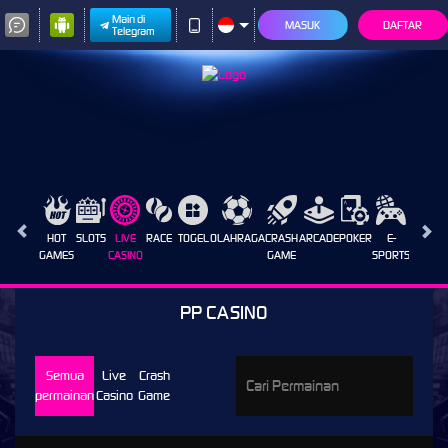
Main di
MASUK
DAFTAR
Telegram
HOT
SLOTS
LIVE
RACE
TOGEL
OLAHRAGA
CRASH
ARCADE
POKER
E-
SABUN
GAMES
CASINO
GAME
SPORTS
AYAM
PP CASINO
Semua
Live
Crash
permainan
Casino
Game