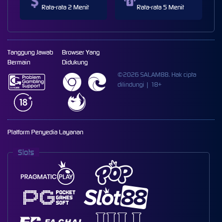
Rata-rata 2 Menit
Rata-rata 5 Menit
Tanggung Jawab
Browser Yang
Bermain
Didukung
©2026 SALAM88. Hak cipta
dilindungi | 18+
Platform Penyedia Layanan
Slots