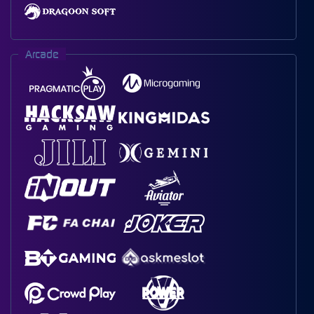
Arcade