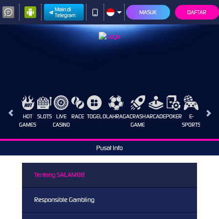
Main di
MASUK
DAFTAR
Telegram
HOT
SLOTS
LIVE
RACE
TOGEL
OLAHRAGA
CRASH
ARCADE
POKER
E-
SABUN
GAMES
CASINO
GAME
SPORTS
AYAM
Pusat Info
Tentang SALAM88
Responsible Gambling