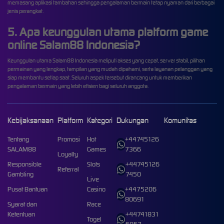
memasang aplikasi tambahan sehingga pengalaman bermain tetap nyaman dari berbagai
jenis perangkat.
5. Apa keunggulan utama platform game
online Salam88 Indonesia?
Keunggulan utama Salam88 Indonesia meliputi akses yang cepat, server stabil, pilihan
permainan yang lengkap, tampilan yang mudah dipahami, serta layanan pelanggan yang
siap membantu setiap saat. Seluruh aspek tersebut dirancang untuk memberikan
pengalaman bermain yang lebih efisien bagi seluruh anggota.
Kebijaksanaan
Platform
Kategori
Dukungan
Komunitas
Tentang
Promosi
Hot
+44745126
SALAM88
Games
7366
Loyalty
Responsible
Slots
+44745126
Referral
Gambling
7450
Live
Pusat Bantuan
Casino
+4475206
80691
Syarat dan
Race
Ketentuan
+44741831
Togel