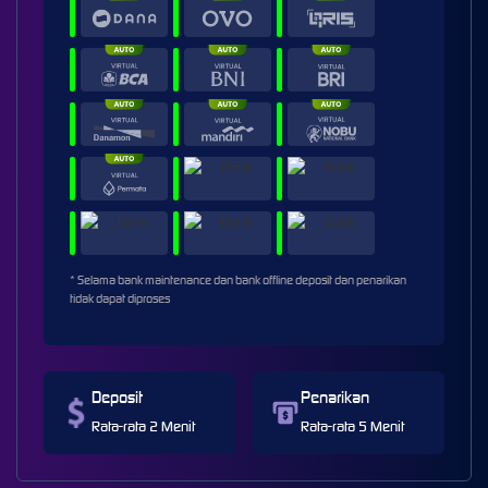
* Selama bank maintenance dan bank offline deposit dan penarikan
tidak dapat diproses
Deposit
Penarikan
Rata-rata 2 Menit
Rata-rata 5 Menit