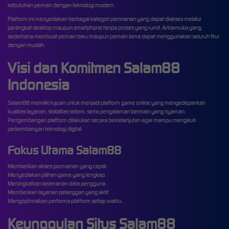
kebutuhan pemain dengan teknologi modern.
Platform ini menyediakan berbagai kategori permainan yang dapat diakses melalui
perangkat desktop maupun smartphone tanpa proses yang rumit. Antarmuka yang
sederhana membuat pemain baru maupun pemain lama dapat menggunakan seluruh fitur
dengan mudah.
Visi dan Komitmen Salam88
Indonesia
Salam88 memiliki tujuan untuk menjadi platform game online yang mengedepankan
kualitas layanan, stabilitas sistem, serta pengalaman bermain yang nyaman.
Pengembangan platform dilakukan secara berkelanjutan agar mampu mengikuti
perkembangan teknologi digital.
Fokus Utama Salam88
Memberikan akses permainan yang cepat.
Menyediakan pilihan game yang lengkap.
Meningkatkan keamanan data pengguna.
Memberikan layanan pelanggan yang aktif.
Mengoptimalkan performa platform setiap waktu.
Keunggulan Situs Salam88