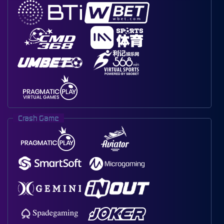
Crash Game