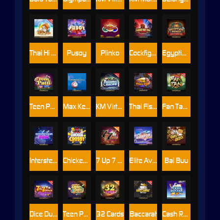
Thai Hi Lo 2
Pusoy
Plinko
Cockfighting Arena
Egyptian Mines
Teen Patti Blitz
Max Keno
KM Virtual Treadmill Racing
Thai Fish Prawn Crab
Fan Tan Classic
Interstellar Run
Chicken Crossy
7 Up 7 Down Rush
Elite Aviator Club
Bai Buu
Dice Duet
Teen Patti
32 Cards
Baccarat
Cash Rocket