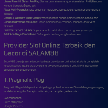
Lisensi Resmi & Sistem Fair Play:
Semua permainan menggunakan sistem RNG (Random
Number Generator) yang adil.
Akses Multi-Perangkat:
Bisa dimainkan melalui PC, laptop, tablet, dan smartphone tanpa
kendala.
Deposit & Withdraw Super Cepat:
Proses transaksi hanya memerlukan hitungan menit.
Bonus dan Promosi Melimpah:
Bonus member baru, cashback, rollingan, dan event
eksklusif.
Customer Service 24 Jam:
Siap membantu melalui live chat dengan respon cepat.
Tidak Ada Biaya Pendaftaran:
Daftar gratis dan langsung bisa bermain.
Provider Slot Online Terbaik dan
Gacor di SALAM88
SALAM88 bekerja sama dengan berbagai provider slot online terbaik dunia yang telah
terbukti kualitasnya. Setiap provider menawarkan karakteristik unik, RTP tinggi, dan fitur
bonus yang menguntungkan.
1. Pragmatic Play
Pragmatic Play adalah provider slot paling populer di Indonesia. Dikenal dengan game yang
mudah menang, fitur free spin melimpah, dan tampilan grafis modern.
Sweet Bonanza
Gates of Olympus
Starlight Princess