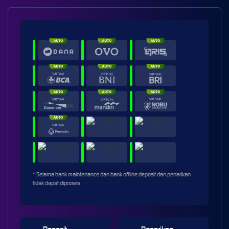
* Selama bank maintenance dan bank offline deposit dan penarikan
tidak dapat diproses