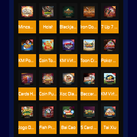
Minesweeper
Heist
Blackjack
Iron Dome
7 Up 7 Down
KM Power Ball
Coin Toss
KM Virtual Greyhound Racing
Toon Crash
Poker Roulette
Cards Hi Lo
Coin Pusher
Xoc Dia Lightning
Baccarat: Swipe
KM Virtual Horse Racing
Jogo De Bozo
Fish Prawn Crab 2
Bai Cao
5 Card Poker
Tai Xiu