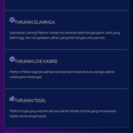
TARUHAN OLAHRAGA
Sportsbook Gaming Platform Terbaik menawarkan lebih banyak game, odds yang
lebih tinggi, dan menyediakan pilihan yang lebih banyak untuk pemain.
TARUHAN LIVE KASINO
Platform Pilihan bagi perusahaan-perusahaan terbaik di dunia, dengan pilihan
variasi game terbanyak
TARUHAN TOGEL
Platform togel yang menarik dari perusahan terbaik di dunia yang menawarkan
hadiah kemenangan besar