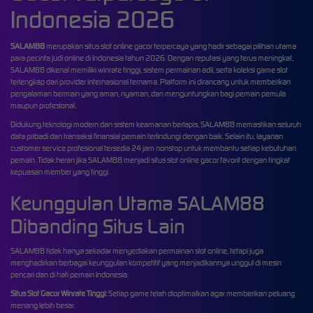
Indonesia 2026
SALAM88
merupakan situs slot online gacor terpercaya yang hadir sebagai pilihan utama
para pecinta judi online di Indonesia tahun 2026. Dengan reputasi yang terus meningkat,
SALAM88 dikenal memiliki winrate tinggi, sistem permainan adil, serta koleksi game slot
terlengkap dari provider internasional ternama. Platform ini dirancang untuk memberikan
pengalaman bermain yang aman, nyaman, dan menguntungkan bagi pemain pemula
maupun profesional.
Didukung teknologi modern dan sistem keamanan berlapis, SALAM88 memastikan seluruh
data pribadi dan transaksi finansial pemain terlindungi dengan baik. Selain itu, layanan
customer service profesional tersedia 24 jam nonstop untuk membantu setiap kebutuhan
pemain. Tidak heran jika SALAM88 menjadi situs slot online gacor favorit dengan tingkat
kepuasan member yang tinggi.
Keunggulan Utama SALAM88
Dibanding Situs Lain
SALAM88 tidak hanya sekadar menyediakan permainan slot online, tetapi juga
menghadirkan berbagai keunggulan kompetitif yang menjadikannya unggul di mesin
pencari dan di hati pemain Indonesia:
Situs Slot Gacor Winrate Tinggi:
Setiap game telah dioptimalkan agar memberikan peluang
menang lebih besar.