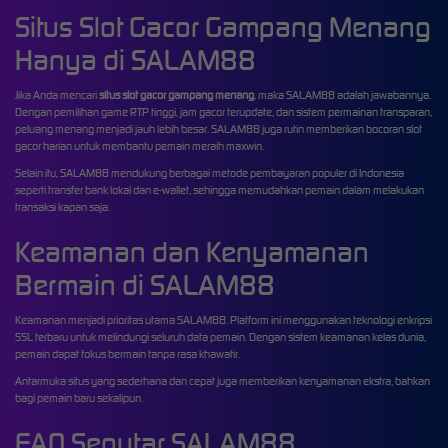
Situs Slot Gacor Gampang Menang
Hanya di SALAM88
Jika Anda mencari
situs slot gacor gampang menang
, maka SALAM88 adalah jawabannya.
Dengan pemilihan game RTP tinggi, jam gacor terupdate, dan sistem permainan transparan,
peluang menang menjadi jauh lebih besar. SALAM88 juga rutin memberikan bocoran slot
gacor harian untuk membantu pemain meraih maxwin.
Selain itu, SALAM88 mendukung berbagai metode pembayaran populer di Indonesia
seperti transfer bank lokal dan e-wallet, sehingga memudahkan pemain dalam melakukan
transaksi kapan saja.
Keamanan dan Kenyamanan
Bermain di SALAM88
Keamanan menjadi prioritas utama SALAM88. Platform ini menggunakan teknologi enkripsi
SSL terbaru untuk melindungi seluruh data pemain. Dengan sistem keamanan kelas dunia,
pemain dapat fokus bermain tanpa rasa khawatir.
Antarmuka situs yang sederhana dan cepat juga memberikan kenyamanan ekstra, bahkan
bagi pemain baru sekalipun.
FAQ Seputar SALAM88