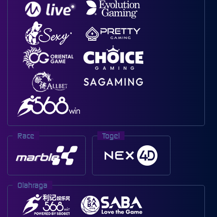
Race
Togel
Olahraga