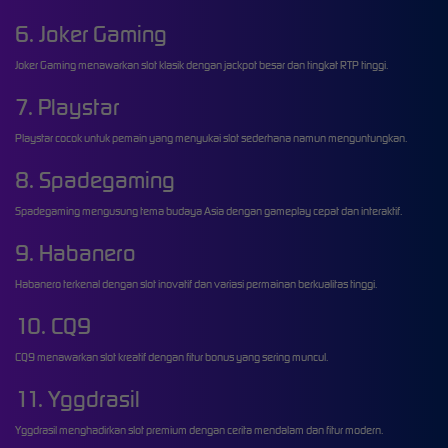
6. Joker Gaming
Joker Gaming menawarkan slot klasik dengan jackpot besar dan tingkat RTP tinggi.
7. Playstar
Playstar cocok untuk pemain yang menyukai slot sederhana namun menguntungkan.
8. Spadegaming
Spadegaming mengusung tema budaya Asia dengan gameplay cepat dan interaktif.
9. Habanero
Habanero terkenal dengan slot inovatif dan variasi permainan berkualitas tinggi.
10. CQ9
CQ9 menawarkan slot kreatif dengan fitur bonus yang sering muncul.
11. Yggdrasil
Yggdrasil menghadirkan slot premium dengan cerita mendalam dan fitur modern.