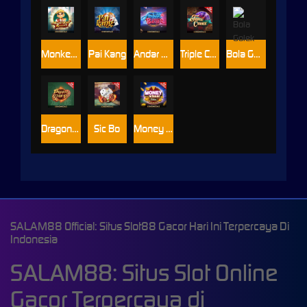
Monkey King Roulette
Pai Kang
Andar Bahar
Triple Chance
Bola Golek
Dragon Tiger 2
Sic Bo
Money Wheel Deluxe
SALAM88 Official: Situs Slot88 Gacor Hari Ini Terpercaya Di
Indonesia
SALAM88: Situs Slot Online
Gacor Terpercaya di