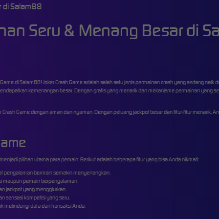
r di Salam88
uhan Seru & Menang Besar di 
 Game di Salam88! Joker Crash Game adalah salah satu jenis permainan crash yang sedang naik d
 mendapatkan kemenangan besar. Dengan grafis yang menarik dan mekanisme permainan yang se
r Crash Game dengan aman dan nyaman. Dengan peluang jackpot besar dan fitur-fitur menarik, A
 Game
jadi pilihan utama para pemain. Berikut adalah beberapa fitur yang bisa Anda nikmati:
uat pengalaman bermain semakin menyenangkan.
ula maupun pemain berpengalaman.
an jackpot yang menggiurkan.
an sensasi kompetisi yang seru.
k melindungi data dan transaksi Anda.