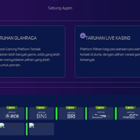
Sabung Ayam
RUHAN OLAHRAGA
TARUHAN LIVE KASINO
ook Gaming Platform Terbaik
Platform Pilihan bagi perusahaan-perusa
kan lebih banyak game, odds yang lebih
terbaik di dunia, dengan pilihan variasi g
 dan menyediakan pilihan yang lebih
terbanyak
untuk pemain.