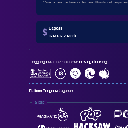
* Selama bank maintenance dan bank offline deposit dan penarik
Deposit
Rata-rata 2 Menit
Tanggung Jawab Bermain
Browser Yang Didukung
Platform Penyedia Layanan
Slots