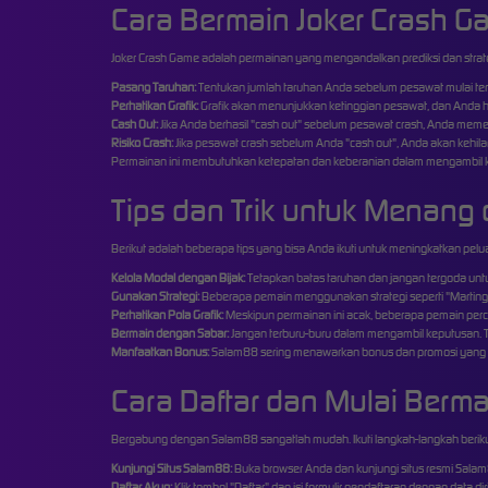
Cara Bermain Joker Crash G
Joker Crash Game adalah permainan yang mengandalkan prediksi dan strate
Pasang Taruhan:
Tentukan jumlah taruhan Anda sebelum pesawat mulai te
Perhatikan Grafik:
Grafik akan menunjukkan ketinggian pesawat, dan Anda
Cash Out:
Jika Anda berhasil "cash out" sebelum pesawat crash, Anda memen
Risiko Crash:
Jika pesawat crash sebelum Anda "cash out", Anda akan kehil
Permainan ini membutuhkan ketepatan dan keberanian dalam mengambil kepu
Tips dan Trik untuk Menang 
Berikut adalah beberapa tips yang bisa Anda ikuti untuk meningkatkan pel
Kelola Modal dengan Bijak:
Tetapkan batas taruhan dan jangan tergoda unt
Gunakan Strategi:
Beberapa pemain menggunakan strategi seperti "Martinga
Perhatikan Pola Grafik:
Meskipun permainan ini acak, beberapa pemain percay
Bermain dengan Sabar:
Jangan terburu-buru dalam mengambil keputusan. 
Manfaatkan Bonus:
Salam88 sering menawarkan bonus dan promosi yang b
Cara Daftar dan Mulai Berm
Bergabung dengan Salam88 sangatlah mudah. Ikuti langkah-langkah beriku
Kunjungi Situs Salam88:
Buka browser Anda dan kunjungi situs resmi Sala
Daftar Akun:
Klik tombol "Daftar" dan isi formulir pendaftaran dengan data dir