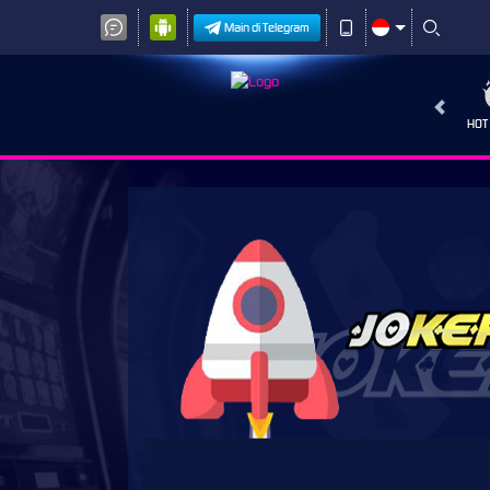
Main di Telegram
HOT