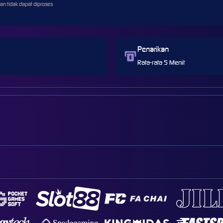
an tidak dapat diproses
Penarikan
Rata-rata 5 Menit