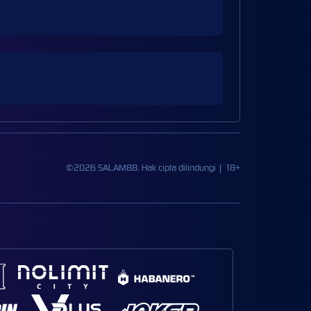
©2026 SALAM88. Hak cipta dilindungi | 18+