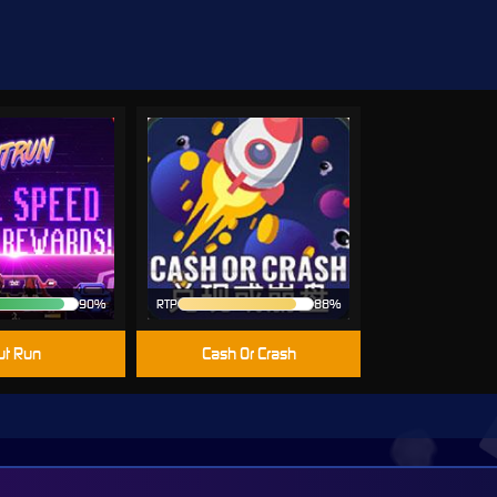
90%
RTP
88%
ut Run
Cash Or Crash