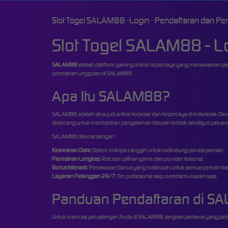
Slot Togel SALAM88 -Login - Pendaftaran dan Pe
Slot Togel SALAM88 - L
SALAM88
adalah platform gaming online terpercaya yang menawarkan pengal
permainan unggulan di SALAM88.
Apa Itu SALAM88?
SALAM88 adalah situs judi online terbesar dan terpercaya di Indonesia. Den
dirancang untuk memberikan pengalaman hiburan terbaik sekaligus peluan
SALAM88 dikenal dengan:
Keamanan Data:
Sistem enkripsi canggih untuk melindungi privasi pemain.
Permainan Lengkap:
Ratusan pilihan game dari provider terkenal.
Bonus Menarik:
Penawaran bonus yang melimpah untuk semua pemain bar
Layanan Pelanggan 24/7:
Tim profesional siap membantu kapan saja.
Panduan Pendaftaran di S
Untuk memulai petualangan Anda di SALAM88, langkah pertama yang perlu 