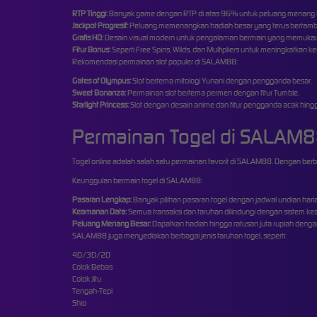
RTP Tinggi:
Banyak game dengan RTP di atas 96% untuk peluang menang 
Jackpot Progresif:
Peluang memenangkan hadiah besar yang terus bertamb
Grafis HD:
Desain visual modern untuk pengalaman bermain yang memukau
Fitur Bonus:
Seperti Free Spins, Wilds, dan Multipliers untuk meningkatkan
Rekomendasi permainan slot populer di SALAM88:
Gates of Olympus:
Slot bertema mitologi Yunani dengan pengganda besar.
Sweet Bonanza:
Permainan slot bertema permen dengan fitur Tumble.
Starlight Princess:
Slot dengan desain anime dan fitur pengganda acak hing
Permainan Togel di SALAM
Togel online adalah salah satu permainan favorit di SALAM88. Dengan ber
Keunggulan bermain togel di SALAM88:
Pasaran Lengkap:
Banyak pilihan pasaran togel dengan jadwal undian hari
Keamanan Data:
Semua transaksi dan taruhan dilindungi dengan sistem ke
Peluang Menang Besar:
Dapatkan hadiah hingga ratusan juta rupiah deng
SALAM88 juga menyediakan berbagai jenis taruhan togel, seperti:
4D/3D/2D
Colok Bebas
Colok Jitu
Tengah-Tepi
Shio