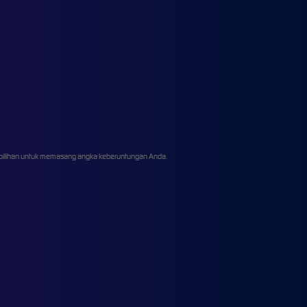
ak pilihan untuk memasang angka keberuntungan Anda.