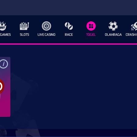
 GAMES
SLOTS
LIVE CASINO
RACE
TOGEL
OLAHRAGA
CRASH
i