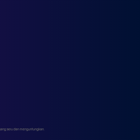
n yang seru dan menguntungkan.