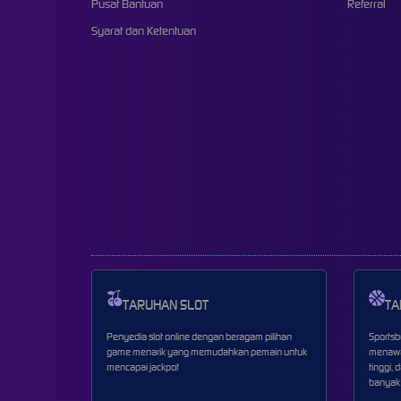
Pusat Bantuan
Referral
Syarat dan Ketentuan
TARUHAN SLOT
TA
Penyedia slot online dengan beragam pilihan
Sportsb
game menarik yang memudahkan pemain untuk
menawar
mencapai jackpot
tinggi,
banyak 