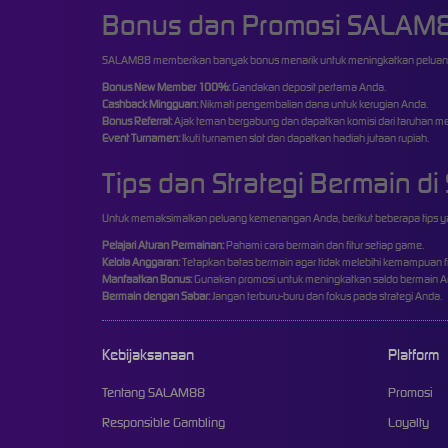
Bonus dan Promosi SALAM
SALAM88 memberikan banyak bonus menarik untuk meningkatkan peluang 
Bonus New Member 100%:
Gandakan deposit pertama Anda.
Cashback Mingguan:
Nikmati pengembalian dana untuk kerugian Anda.
Bonus Referral:
Ajak teman bergabung dan dapatkan komisi dari taruhan me
Event Turnamen:
Ikuti turnamen slot dan dapatkan hadiah jutaan rupiah.
Tips dan Strategi Bermain 
Untuk memaksimalkan peluang kemenangan Anda, berikut beberapa tips ya
Pelajari Aturan Permainan:
Pahami cara bermain dan fitur setiap game.
Kelola Anggaran:
Tetapkan batas bermain agar tidak melebihi kemampuan fi
Manfaatkan Bonus:
Gunakan promosi untuk meningkatkan saldo bermain A
Bermain dengan Sabar:
Jangan terburu-buru dan fokus pada strategi Anda.
Kebijaksanaan
Platform
Tentang SALAM88
Promosi
Responsible Gambling
Loyalty