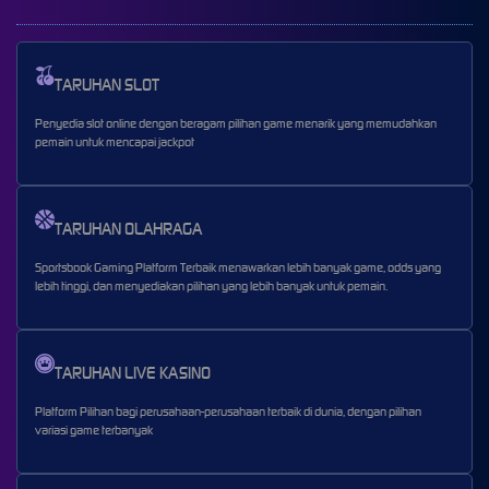
TARUHAN SLOT
Penyedia slot online dengan beragam pilihan game menarik yang memudahkan
pemain untuk mencapai jackpot
TARUHAN OLAHRAGA
Sportsbook Gaming Platform Terbaik menawarkan lebih banyak game, odds yang
lebih tinggi, dan menyediakan pilihan yang lebih banyak untuk pemain.
TARUHAN LIVE KASINO
Platform Pilihan bagi perusahaan-perusahaan terbaik di dunia, dengan pilihan
variasi game terbanyak