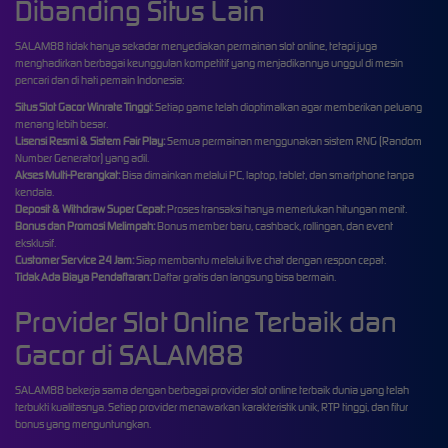
Dibanding Situs Lain
SALAM88 tidak hanya sekadar menyediakan permainan slot online, tetapi juga
menghadirkan berbagai keunggulan kompetitif yang menjadikannya unggul di mesin
pencari dan di hati pemain Indonesia:
Situs Slot Gacor Winrate Tinggi:
Setiap game telah dioptimalkan agar memberikan peluang
menang lebih besar.
Lisensi Resmi & Sistem Fair Play:
Semua permainan menggunakan sistem RNG (Random
Number Generator) yang adil.
Akses Multi-Perangkat:
Bisa dimainkan melalui PC, laptop, tablet, dan smartphone tanpa
kendala.
Deposit & Withdraw Super Cepat:
Proses transaksi hanya memerlukan hitungan menit.
Bonus dan Promosi Melimpah:
Bonus member baru, cashback, rollingan, dan event
eksklusif.
Customer Service 24 Jam:
Siap membantu melalui live chat dengan respon cepat.
Tidak Ada Biaya Pendaftaran:
Daftar gratis dan langsung bisa bermain.
Provider Slot Online Terbaik dan
Gacor di SALAM88
SALAM88 bekerja sama dengan berbagai provider slot online terbaik dunia yang telah
terbukti kualitasnya. Setiap provider menawarkan karakteristik unik, RTP tinggi, dan fitur
bonus yang menguntungkan.