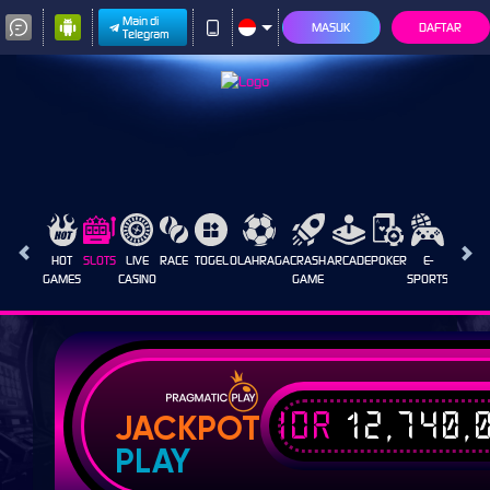
Main di
MASUK
DAFTAR
Telegram
HOT
SLOTS
LIVE
RACE
TOGEL
OLAHRAGA
CRASH
ARCADE
POKER
E-
SABUN
GAMES
CASINO
GAME
SPORTS
AYAM
IDR
12,740,
JACKPOT
PLAY