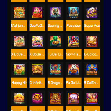
Mahjong Hit 2+
DuoFuDuoCai
Bounty Loki
Poseidon
Super Ace
XiBoBa Hit
XiBoBa Hit2
Fu Dai Lian Lian-Dragon
New-Fishing Hunter
G-GoldenDrum
Happy Hit
G-InfiniteTreasure
5 Dragons(H5)
Fu Dai Lian Lian-Panda
5 CaiShen(H5)