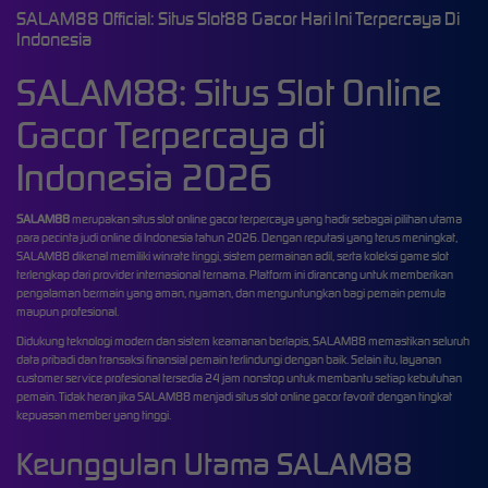
SALAM88 Official: Situs Slot88 Gacor Hari Ini Terpercaya Di
Indonesia
SALAM88: Situs Slot Online
Gacor Terpercaya di
Indonesia 2026
SALAM88
merupakan situs slot online gacor terpercaya yang hadir sebagai pilihan utama
para pecinta judi online di Indonesia tahun 2026. Dengan reputasi yang terus meningkat,
SALAM88 dikenal memiliki winrate tinggi, sistem permainan adil, serta koleksi game slot
terlengkap dari provider internasional ternama. Platform ini dirancang untuk memberikan
pengalaman bermain yang aman, nyaman, dan menguntungkan bagi pemain pemula
maupun profesional.
Didukung teknologi modern dan sistem keamanan berlapis, SALAM88 memastikan seluruh
data pribadi dan transaksi finansial pemain terlindungi dengan baik. Selain itu, layanan
customer service profesional tersedia 24 jam nonstop untuk membantu setiap kebutuhan
pemain. Tidak heran jika SALAM88 menjadi situs slot online gacor favorit dengan tingkat
kepuasan member yang tinggi.
Keunggulan Utama SALAM88