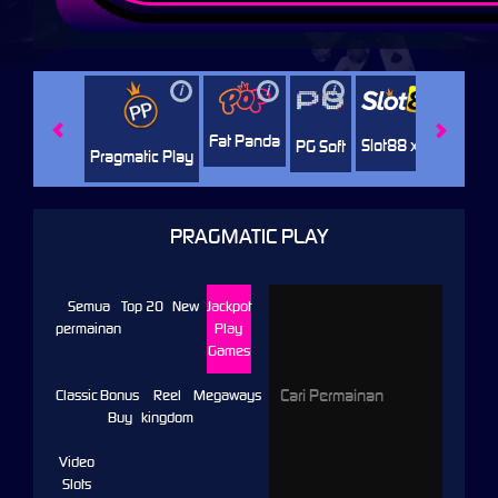
i
i
i
i
i
Facha
Fat Panda
Slot88 x PP
PG Soft
Pragmatic Play
PRAGMATIC PLAY
Semua
Top 20
New
Jackpot
permainan
Play
Games
Classic
Bonus
Reel
Megaways
Buy
kingdom
Video
Slots