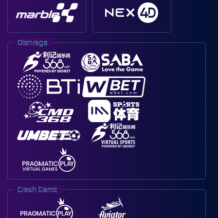
Olahraga
Crash Game