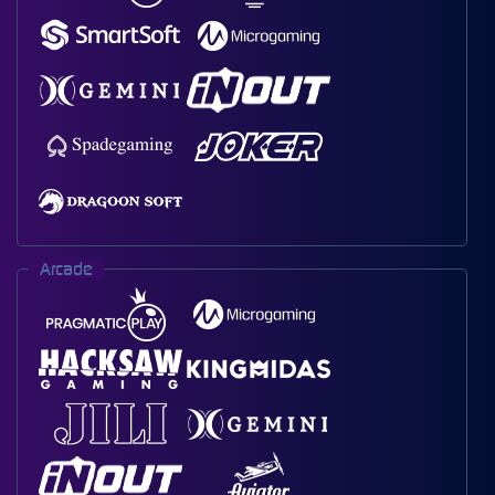
Arcade