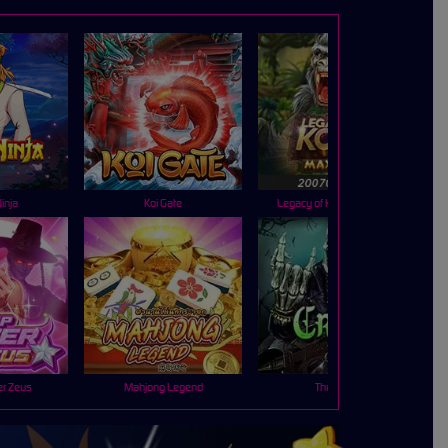
inja
Koi Gate
Legacy of Kong Maxways
r Zeus
Mahjong Legend
The Crypt