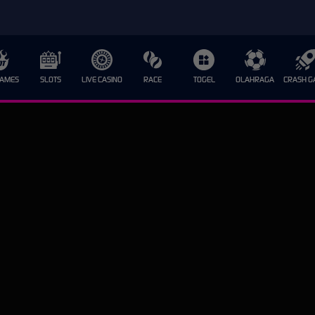
GAMES
SLOTS
LIVE CASINO
RACE
TOGEL
OLAHRAGA
CRASH 