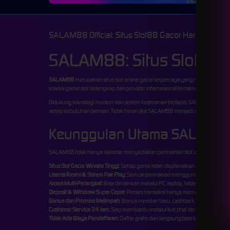
SALAM88 Official: Situs Slot88 Gacor Hari Ini Terp
SALAM88: Situs Slot Onl
SALAM88
merupakan situs slot online gacor terpercaya yang hadir sebagai p
koleksi game slot terlengkap dari provider internasional ternama. Platfo
Didukung teknologi modern dan sistem keamanan berlapis, SALAM88 memastikan
setiap kebutuhan pemain. Tidak heran jika SALAM88 menjadi situs slot online
Keunggulan Utama SALAM88 
SALAM88 tidak hanya sekadar menyediakan permainan slot online, tetapi jug
Situs Slot Gacor Winrate Tinggi:
Setiap game telah dioptimalkan agar memberi
Lisensi Resmi & Sistem Fair Play:
Semua permainan menggunakan sistem RNG
Akses Multi-Perangkat:
Bisa dimainkan melalui PC, laptop, tablet, dan smartp
Deposit & Withdraw Super Cepat:
Proses transaksi hanya memerlukan hitunga
Bonus dan Promosi Melimpah:
Bonus member baru, cashback, rollingan, dan e
Customer Service 24 Jam:
Siap membantu melalui live chat dengan respon ce
Tidak Ada Biaya Pendaftaran:
Daftar gratis dan langsung bisa bermain.