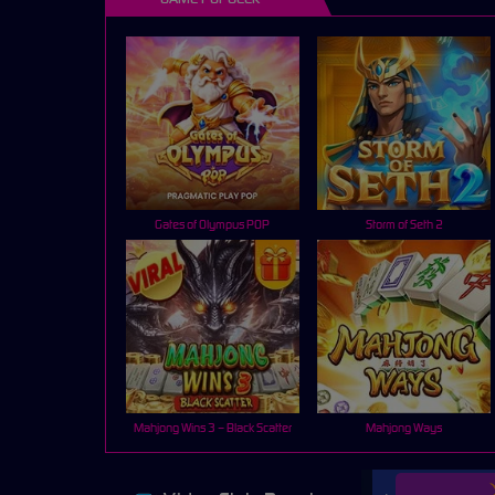
Gates of Olympus POP
Storm of Seth 2
Mahjong Wins 3 – Black Scatter
Mahjong Ways