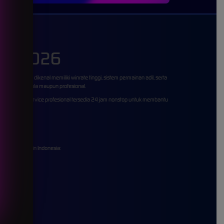
esia 2026
at, SALAM88 dikenal memiliki winrate tinggi, sistem permainan adil, serta
gi pemain pemula maupun profesional.
nan customer service profesional tersedia 24 jam nonstop untuk membantu
 di hati pemain Indonesia: