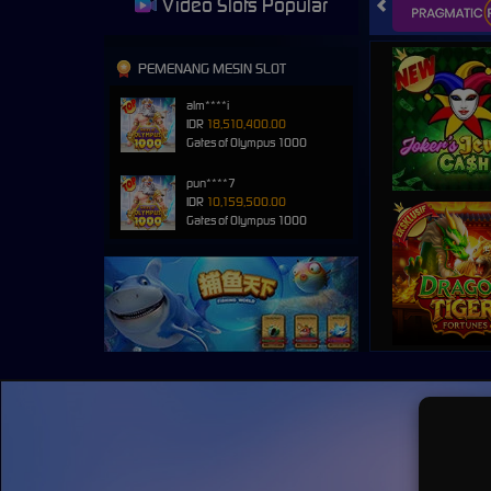
Video Slots Popular
PEMENANG MESIN SLOT
alm****i
IDR
18,510,400.00
Gates of Olympus 1000
pun****7
IDR
10,159,500.00
Gates of Olympus 1000
bps****3
IDR
8,786,400.00
Sugar Rush Super Scatter
nhu****7
IDR
5,232,800.00
Mahjong Wins 3 – Black
Scatter
sigr****0
IDR
4,846,650.00
Gates of Olympus Super