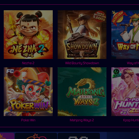
Nezha 2
Wild Bounty Showdown
Way of N
Poker Win
Mahjong Ways 2
Kpop Hunte